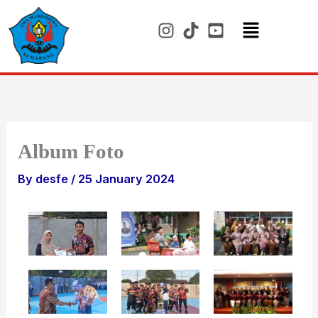
Skip
to
content
Menu
Album Foto
By
desfe
/
25 January 2024