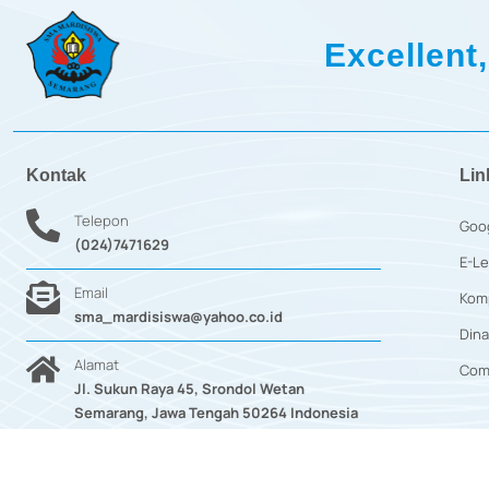
Excellent,
Kontak
Lin
Telepon
Goo
(024)7471629
E-Le
Email
Kom
sma_mardisiswa@yahoo.co.id
Dina
Alamat
Com
Jl. Sukun Raya 45, Srondol Wetan
Semarang, Jawa Tengah 50264 Indonesia