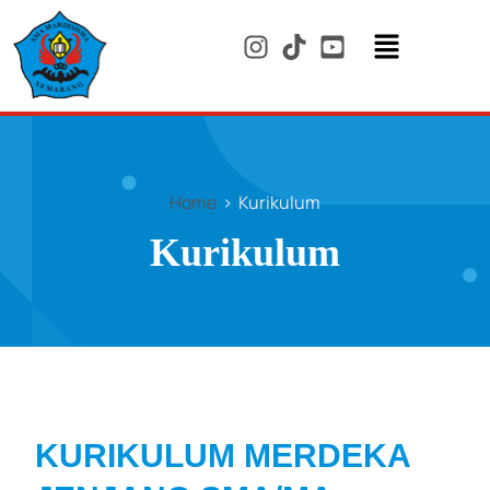
Skip
to
content
Menu
Home
Kurikulum
Kurikulum
KURIKULUM MERDEKA