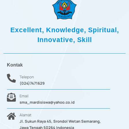
Excellent, Knowledge, Spiritual,
Innovative, Skill
Kontak
Telepon
(024)7471629
Email
sma_mardisiswa@yahoo.co.id
Alamat
Jl. Sukun Raya 45, Srondol Wetan Semarang,
Jawa Tengah 50264 Indonesia