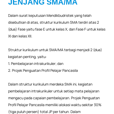
JENJANG SMA/MA
Dalam surat keputusan Mendikbudristek yang telah
disebutkan di atas, struktur kurikulum SMA terdiri atas 2
(dua) Fase yaitu fase E untuk kelas X, dan Fase F untuk kelas
XI dan kelas XII.
Struktur kurikulum untuk SMA/MA terbagi menjadi 2 (dua)
kegiatan penting, yaitu:
1. Pembelajaran intrakurikuler; dan
2. Projek Penguatan Profil Pelajar Pancasila
Dalam struktur kurikulum merdeka SMA ini, kegiatan
pembelajaran intrakurikuler untuk setiap mata pelajaran
mengacu pada capaian pembelajaran. Projek Penguatan
Profil Pelajar Pancasila memiliki alokasi waktu sekitar 30%
(tiga puluh persen) total JP per tahun. Dalam