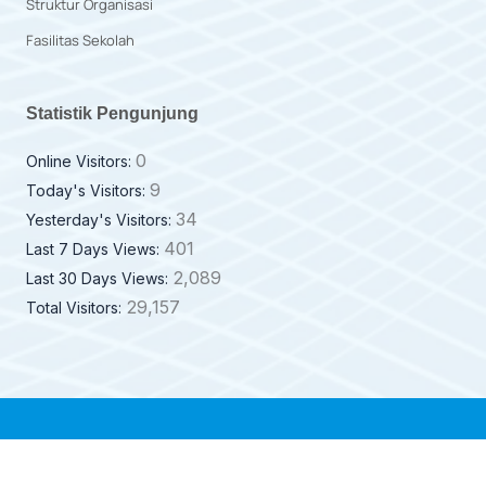
Struktur Organisasi
Fasilitas Sekolah
Statistik Pengunjung
0
Online Visitors:
9
Today's Visitors:
34
Yesterday's Visitors:
401
Last 7 Days Views:
2,089
Last 30 Days Views:
29,157
Total Visitors: