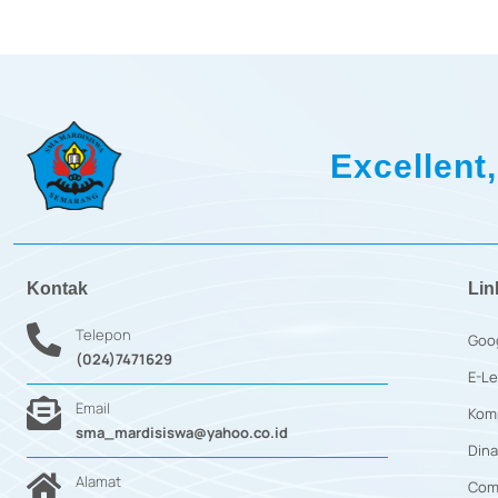
Excellent,
Kontak
Lin
Telepon
Goo
(024)7471629
E-Le
Email
Kom
sma_mardisiswa@yahoo.co.id
Dina
Alamat
Com