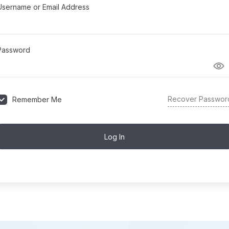
Username or Email Address
Password
Recover Passwor
Remember Me
Log In