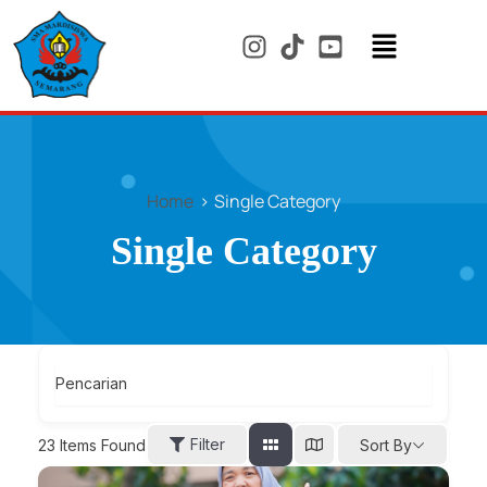
Skip
to
content
Menu
Home
Single Category
Single Category
Pencarian
Filter
23
Items Found
Sort By