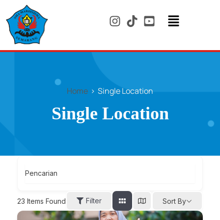
Skip
to
content
Menu
Home
Single Location
Single Location
Pencarian
Filter
23
Items Found
Sort By