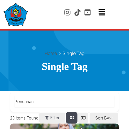
Skip
to
content
Menu
Home
Single Tag
Single Tag
Pencarian
Filter
23
Items Found
Sort By